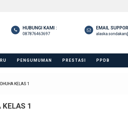
HUBUNGI KAMI :
EMAIL SUPPOR
087876463697
alaska.sondakan
ARU
PENGUMUMAN
PRESTASI
PPDB
DHUHA KELAS 1
 KELAS 1