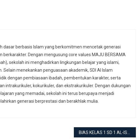
lah dasar berbasis Islam yang berkomitmen mencetak generasi
 dan berkarakter. Dengan mengusung core values MAJU BERSAMA
nah), sekolah ini menghadirkan lingkungan belajar yang islami,
n. Selain menekankan penguasaan akademik, SDI Al Islam
idik dengan pembiasaan ibadah, pembentukan karakter, serta
n intrakurikuler, kokurikuler, dan ekstrakurikuler. Dengan dukungan
elajaran yang memadai, sekolah ini terus berupaya menjadi
ahirkan generasi berprestasi dan berakhlak mulia.
BIAS KELAS 1 SD 1 AL-ISLAM SURAKARTA