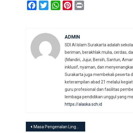
Facebook
Twitter
WhatsApp
Pinterest
Print
ADMIN
SDI Al Islam Surakarta adalah seko
beriman, berakhlak mulia, cerdas,
(Mandiri, Jujur, Bersih, Santun, Ama
inklusif, nyaman, dan menyenangka
Surakarta juga membekali peserta d
keterampilan abad 21 melalui kegiata
guru profesional dan fasilitas pemb
lembaga pendidikan unggul yang mel
https://alaska.sch.id
Navigasi
Masa Pengenalan Lingkungan Sekolah (MPLS)