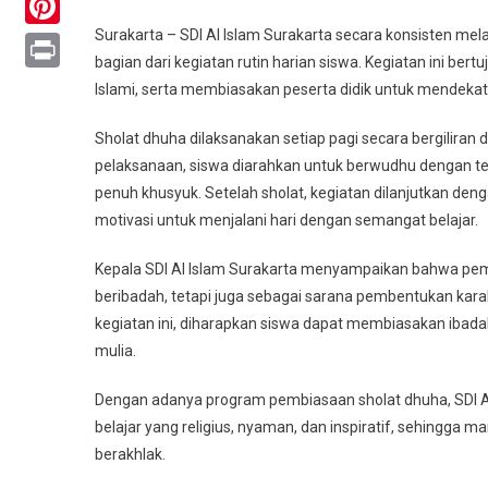
PEM
Surakarta – SDI Al Islam Surakarta secara konsisten m
Pinterest
SHO
bagian dari kegiatan rutin harian siswa. Kegiatan ini ber
DH
Print
Islami, serta membiasakan peserta didik untuk mendekatk
KEL
1
Sholat dhuha dilaksanakan setiap pagi secara bergiliran
pelaksanaan, siswa diarahkan untuk berwudhu dengan 
penuh khusyuk. Setelah sholat, kegiatan dilanjutkan den
motivasi untuk menjalani hari dengan semangat belajar.
Kepala SDI Al Islam Surakarta menyampaikan bahwa pembi
beribadah, tetapi juga sebagai sarana pembentukan karak
kegiatan ini, diharapkan siswa dapat membiasakan iba
mulia.
Dengan adanya program pembiasaan sholat dhuha, SDI A
belajar yang religius, nyaman, dan inspiratif, sehingga
berakhlak.