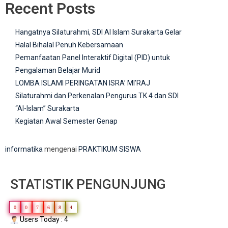
Recent Posts
Hangatnya Silaturahmi, SDI Al Islam Surakarta Gelar
Halal Bihalal Penuh Kebersamaan
Pemanfaatan Panel Interaktif Digital (PID) untuk
Pengalaman Belajar Murid
LOMBA ISLAMI PERINGATAN ISRA’ MI’RAJ
Silaturahmi dan Perkenalan Pengurus TK 4 dan SDI
“Al-Islam” Surakarta
Kegiatan Awal Semester Genap
informatika
mengenai
PRAKTIKUM SISWA
STATISTIK PENGUNJUNG
0
0
7
6
8
4
Users Today : 4