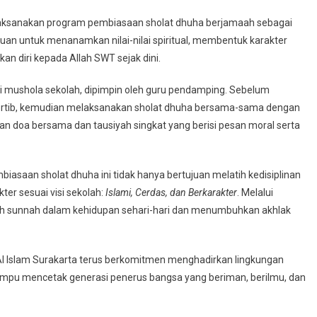
BIASAAN
elaksanakan program pembiasaan sholat dhuha berjamaah sebagai
LAT
tujuan untuk menanamkan nilai-nilai spiritual, membentuk karakter
UHA
an diri kepada Allah SWT sejak dini.
AS
 di mushola sekolah, dipimpin oleh guru pendamping. Sebelum
tertib, kemudian melaksanakan sholat dhuha bersama-sama dengan
gan doa bersama dan tausiyah singkat yang berisi pesan moral serta
asaan sholat dhuha ini tidak hanya bertujuan melatih kedisiplinan
ter sesuai visi sekolah:
Islami, Cerdas, dan Berkarakter
. Melalui
dah sunnah dalam kehidupan sehari-hari dan menumbuhkan akhlak
l Islam Surakarta terus berkomitmen menghadirkan lingkungan
 mampu mencetak generasi penerus bangsa yang beriman, berilmu, dan