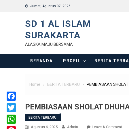
Skip
Jumat, Agustus 07, 2026
to
content
SD 1 AL ISLAM
SURAKARTA
ALASKA MAJU BERSAMA
BERANDA
PROFIL
BERITA TERB
Home
BERITA TERBARU
PEMBIASAAN SHOLAT 
PEMBIASAAN SHOLAT DHUHA
Facebook
Twitter
BERITA TERBARU
On
Agustus 6, 2025
Admin
Leave A Comment
WhatsApp