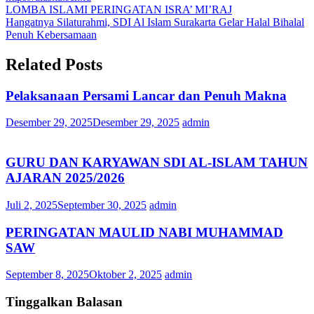
Navigasi
LOMBA ISLAMI PERINGATAN ISRA’ MI’RAJ
Hangatnya Silaturahmi, SDI Al Islam Surakarta Gelar Halal Bihalal
pos
Penuh Kebersamaan
Related Posts
Pelaksanaan Persami Lancar dan Penuh Makna
Desember 29, 2025
Desember 29, 2025
admin
GURU DAN KARYAWAN SDI AL-ISLAM TAHUN
AJARAN 2025/2026
Juli 2, 2025
September 30, 2025
admin
PERINGATAN MAULID NABI MUHAMMAD
SAW
September 8, 2025
Oktober 2, 2025
admin
Tinggalkan Balasan