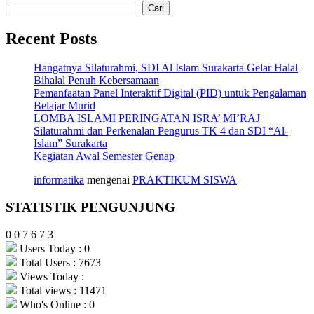
Cari
Recent Posts
Hangatnya Silaturahmi, SDI Al Islam Surakarta Gelar Halal
Bihalal Penuh Kebersamaan
Pemanfaatan Panel Interaktif Digital (PID) untuk Pengalaman
Belajar Murid
LOMBA ISLAMI PERINGATAN ISRA’ MI’RAJ
Silaturahmi dan Perkenalan Pengurus TK 4 dan SDI “Al-
Islam” Surakarta
Kegiatan Awal Semester Genap
informatika
mengenai
PRAKTIKUM SISWA
STATISTIK PENGUNJUNG
0
0
7
6
7
3
Users Today : 0
Total Users : 7673
Views Today :
Total views : 11471
Who's Online : 0