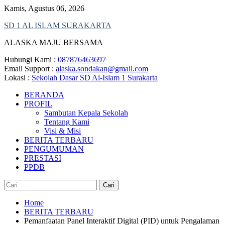
Skip
Kamis, Agustus 06, 2026
to
SD 1 AL ISLAM SURAKARTA
content
ALASKA MAJU BERSAMA
Hubungi Kami :
087876463697
Email Support :
alaska.sondakan@gmail.com
Lokasi :
Sekolah Dasar SD Al-Islam 1 Surakarta
BERANDA
PROFIL
Sambutan Kepala Sekolah
Tentang Kami
Visi & Misi
BERITA TERBARU
PENGUMUMAN
PRESTASI
PPDB
Cari
untuk:
Home
BERITA TERBARU
Pemanfaatan Panel Interaktif Digital (PID) untuk Pengalaman