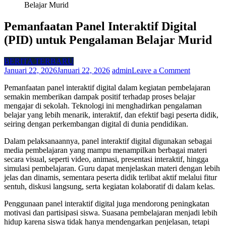
Belajar Murid
Pemanfaatan Panel Interaktif Digital
(PID) untuk Pengalaman Belajar Murid
BERITA TERBARU
on
Januari 22, 2026
Januari 22, 2026
admin
Leave a Comment
Pemanfaat
Pemanfaatan panel interaktif digital dalam kegiatan pembelajaran
Panel
semakin memberikan dampak positif terhadap proses belajar
Interaktif
mengajar di sekolah. Teknologi ini menghadirkan pengalaman
Digital
belajar yang lebih menarik, interaktif, dan efektif bagi peserta didik,
(PID)
seiring dengan perkembangan digital di dunia pendidikan.
untuk
Pengalama
Dalam pelaksanaannya, panel interaktif digital digunakan sebagai
Belajar
media pembelajaran yang mampu menampilkan berbagai materi
Murid
secara visual, seperti video, animasi, presentasi interaktif, hingga
simulasi pembelajaran. Guru dapat menjelaskan materi dengan lebih
jelas dan dinamis, sementara peserta didik terlibat aktif melalui fitur
sentuh, diskusi langsung, serta kegiatan kolaboratif di dalam kelas.
Penggunaan panel interaktif digital juga mendorong peningkatan
motivasi dan partisipasi siswa. Suasana pembelajaran menjadi lebih
hidup karena siswa tidak hanya mendengarkan penjelasan, tetapi