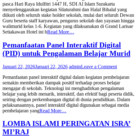
pasca Hari Raya Idulfitri 1447 H, SDI Al Islam Surakarta
SDI
menyelenggarakan kegiatan Silaturahmi dan Halal Bihalal yang
Al
diikuti oleh seluruh stake holder sekolah, mulai dari seluruh Dewan
Islam
Guru beserta staff karyawan, pengurus sekolah dan yayasan hingga
Surakarta
walimurid kelas 1-6. Kegiatan yang dilaksanakan di Grand Larisae
Gelar
Setiakawan Hotel ini b
Read More…
Halal
Bihalal
Penuh
Pemanfaatan Panel Interaktif Digital
Kebersamaan
(PID) untuk Pengalaman Belajar Murid
on
Januari 22, 2026
Januari 22, 2026
admin
Leave a Comment
Pemanfaat
Pemanfaatan panel interaktif digital dalam kegiatan pembelajaran
Panel
semakin memberikan dampak positif terhadap proses belajar
Interaktif
mengajar di sekolah. Teknologi ini menghadirkan pengalaman
Digital
belajar yang lebih menarik, interaktif, dan efektif bagi peserta didik,
(PID)
seiring dengan perkembangan digital di dunia pendidikan. Dalam
untuk
pelaksanaannya, panel interaktif digital digunakan sebagai media
Pengalama
pembelajaran yang
Read More…
Belajar
Murid
LOMBA ISLAMI PERINGATAN ISRA’
MI’RAJ