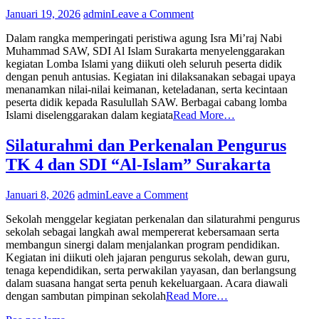
on
Januari 19, 2026
admin
Leave a Comment
LOMBA
Dalam rangka memperingati peristiwa agung Isra Mi’raj Nabi
ISLAMI
Muhammad SAW, SDI Al Islam Surakarta menyelenggarakan
PERINGATAN
kegiatan Lomba Islami yang diikuti oleh seluruh peserta didik
ISRA’
dengan penuh antusias. Kegiatan ini dilaksanakan sebagai upaya
MI’RAJ
menanamkan nilai-nilai keimanan, keteladanan, serta kecintaan
peserta didik kepada Rasulullah SAW. Berbagai cabang lomba
Islami diselenggarakan dalam kegiata
Read More…
Silaturahmi dan Perkenalan Pengurus
TK 4 dan SDI “Al-Islam” Surakarta
on
Januari 8, 2026
admin
Leave a Comment
Silaturahmi
Sekolah menggelar kegiatan perkenalan dan silaturahmi pengurus
dan
sekolah sebagai langkah awal mempererat kebersamaan serta
Perkenalan
membangun sinergi dalam menjalankan program pendidikan.
Pengurus
Kegiatan ini diikuti oleh jajaran pengurus sekolah, dewan guru,
TK
tenaga kependidikan, serta perwakilan yayasan, dan berlangsung
4
dalam suasana hangat serta penuh kekeluargaan. Acara diawali
dan
dengan sambutan pimpinan sekolah
Read More…
SDI
“Al-