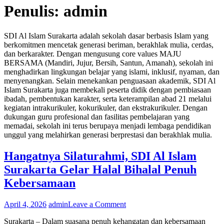
Penulis:
admin
SDI Al Islam Surakarta adalah sekolah dasar berbasis Islam yang
berkomitmen mencetak generasi beriman, berakhlak mulia, cerdas,
dan berkarakter. Dengan mengusung core values MAJU
BERSAMA (Mandiri, Jujur, Bersih, Santun, Amanah), sekolah ini
menghadirkan lingkungan belajar yang islami, inklusif, nyaman, dan
menyenangkan. Selain menekankan penguasaan akademik, SDI Al
Islam Surakarta juga membekali peserta didik dengan pembiasaan
ibadah, pembentukan karakter, serta keterampilan abad 21 melalui
kegiatan intrakurikuler, kokurikuler, dan ekstrakurikuler. Dengan
dukungan guru profesional dan fasilitas pembelajaran yang
memadai, sekolah ini terus berupaya menjadi lembaga pendidikan
unggul yang melahirkan generasi berprestasi dan berakhlak mulia.
Hangatnya Silaturahmi, SDI Al Islam
Surakarta Gelar Halal Bihalal Penuh
Kebersamaan
on
April 4, 2026
admin
Leave a Comment
Hangatnya
Surakarta – Dalam suasana penuh kehangatan dan kebersamaan
Silaturahmi,