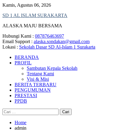
Skip
Kamis, Agustus 06, 2026
to
SD 1 AL ISLAM SURAKARTA
content
ALASKA MAJU BERSAMA
Hubungi Kami :
087876463697
Email Support :
alaska.sondakan@gmail.com
Lokasi :
Sekolah Dasar SD Al-Islam 1 Surakarta
BERANDA
PROFIL
Sambutan Kepala Sekolah
Tentang Kami
Visi & Misi
BERITA TERBARU
PENGUMUMAN
PRESTASI
PPDB
Cari
untuk:
Home
admin