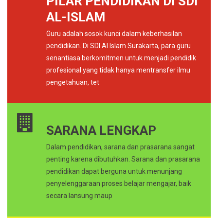
PILAR PENDIDIKAN DI SDI
AL-ISLAM
Guru adalah sosok kunci dalam keberhasilan
pendidikan. Di SDI Al Islam Surakarta, para guru
senantiasa berkomitmen untuk menjadi pendidik
profesional yang tidak hanya mentransfer ilmu
pengetahuan, tet
SARANA LENGKAP
Dalam pendidikan, sarana dan prasarana sangat
penting karena dibutuhkan. Sarana dan prasarana
pendidikan dapat berguna untuk menunjang
penyelenggaraan proses belajar mengajar, baik
secara lansung maup