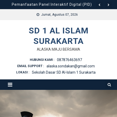
Pemanfaatan Panel Interaktif Digital (PID) untuk Peng
Skip
to
LOMBA ISLAMI PERINGATAN ISRA’ MI’RAJ
Jumat, Agustus 07, 2026
content
Silaturahmi dan Perkenalan Pengurus TK 4 dan SDI “Al-
SD 1 AL ISLAM
Kegiatan Awal Semester Genap
SURAKARTA
Hangatnya Silaturahmi, SDI Al Islam Surakarta Gelar H
ALASKA MAJU BERSAMA
087876463697
HUBUNGI KAMI :
alaska.sondakan@gmail.com
EMAIL SUPPORT :
Sekolah Dasar SD Al-Islam 1 Surakarta
LOKASI :
ISLAMI | CERDAS | BERKARAKTER
GENERASI MUSLIM