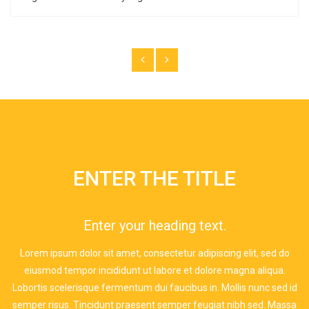
ENTER THE TITLE
Enter your heading text.
Lorem ipsum dolor sit amet, consectetur adipiscing elit, sed do
eiusmod tempor incididunt ut labore et dolore magna aliqua.
Lobortis scelerisque fermentum dui faucibus in. Mollis nunc sed id
semper risus. Tincidunt praesent semper feugiat nibh sed. Massa