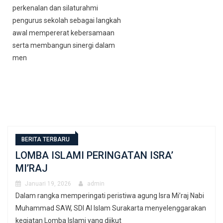
perkenalan dan silaturahmi
pengurus sekolah sebagai langkah
awal mempererat kebersamaan
serta membangun sinergi dalam
men
BERITA TERBARU
LOMBA ISLAMI PERINGATAN ISRA’
MI’RAJ
Januari 19, 2026
admin
Dalam rangka memperingati peristiwa agung Isra Mi’raj Nabi
Muhammad SAW, SDI Al Islam Surakarta menyelenggarakan
kegiatan Lomba Islami yang diikut