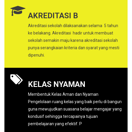
AKREDITASI B
Akreditasi sekolah dilaksanakan selama 5 tahun
ke belakang. Akreditasi hadir untuk membuat
sekolah semakin maju karena akreditasi sekolah
punya serangkaian kriteria dan syarat yang mesti
dipenuhi.
KELAS NYAMAN
Membentuk Kelas Aman dan Nyaman
Pengelolaan ruang kelas yang baik perlu di bangun
guna mewujudkan suasana belajar mengajar yang
kondusif sehingga tercapainya tujuan
pembelajaran yang efektif. P