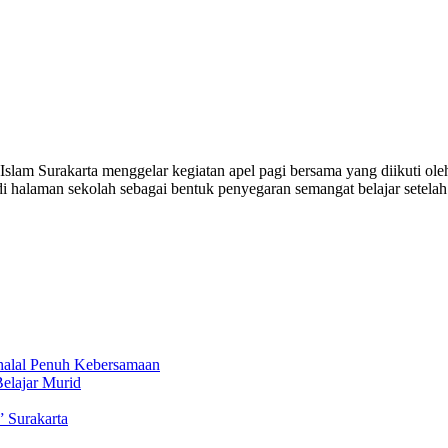
am Surakarta menggelar kegiatan apel pagi bersama yang diikuti oleh 
di halaman sekolah sebagai bentuk penyegaran semangat belajar setela
ihalal Penuh Kebersamaan
Belajar Murid
” Surakarta