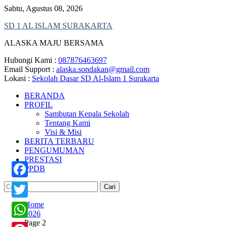
Skip
Sabtu, Agustus 08, 2026
to
SD 1 AL ISLAM SURAKARTA
content
ALASKA MAJU BERSAMA
Hubungi Kami :
087876463697
Email Support :
alaska.sondakan@gmail.com
Lokasi :
Sekolah Dasar SD Al-Islam 1 Surakarta
BERANDA
PROFIL
Sambutan Kepala Sekolah
Tentang Kami
Visi & Misi
BERITA TERBARU
PENGUMUMAN
PRESTASI
PPDB
Cari
Facebook
untuk:
Home
Twitter
2026
Page 2
WhatsApp