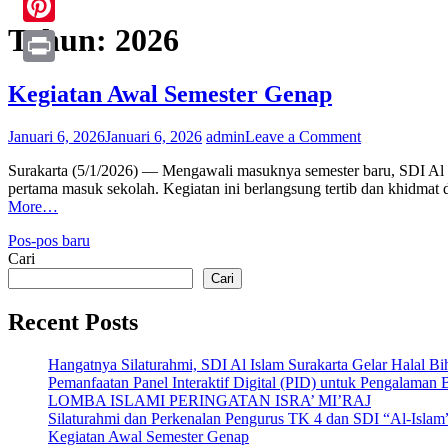
Tahun:
2026
Pinterest
Print
Kegiatan Awal Semester Genap
on
Januari 6, 2026
Januari 6, 2026
admin
Leave a Comment
Kegiatan
Surakarta (5/1/2026) — Mengawali masuknya semester baru, SDI Al Isl
Awal
pertama masuk sekolah. Kegiatan ini berlangsung tertib dan khidmat 
Semester
More…
Genap
Navigasi
Pos-pos baru
Cari
pos
Cari
Recent Posts
Hangatnya Silaturahmi, SDI Al Islam Surakarta Gelar Halal B
Pemanfaatan Panel Interaktif Digital (PID) untuk Pengalaman 
LOMBA ISLAMI PERINGATAN ISRA’ MI’RAJ
Silaturahmi dan Perkenalan Pengurus TK 4 dan SDI “Al-Islam
Kegiatan Awal Semester Genap