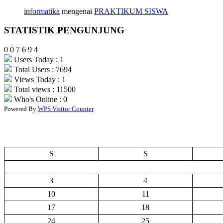
informatika
mengenai
PRAKTIKUM SISWA
STATISTIK PENGUNJUNG
0
0
7
6
9
4
Users Today : 1
Total Users : 7694
Views Today : 1
Total views : 11500
Who's Online : 0
Powered By
WPS Visitor Counter
S
S
3
4
10
11
17
18
24
25