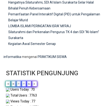
Hangatnya Silaturahmi, SDI Al Islam Surakarta Gelar Halal
Bihalal Penuh Kebersamaan
Pemanfaatan Panel Interaktif Digital (PID) untuk Pengalaman
Belajar Murid
LOMBA ISLAMI PERINGATAN ISRA’ MI’RAJ
Silaturahmi dan Perkenalan Pengurus TK 4 dan SDI “Al-Islam”
Surakarta
Kegiatan Awal Semester Genap
informatika
mengenai
PRAKTIKUM SISWA
STATISTIK PENGUNJUNG
0
0
7
7
6
3
Users Today : 70
Total Users : 7763
Views Today : 77