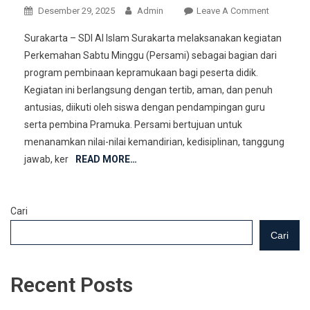
On
Desember 29, 2025
Admin
Leave A Comment
Pelaksana
Surakarta – SDI Al Islam Surakarta melaksanakan kegiatan
Persami
Perkemahan Sabtu Minggu (Persami) sebagai bagian dari
Lancar
program pembinaan kepramukaan bagi peserta didik.
Dan
Kegiatan ini berlangsung dengan tertib, aman, dan penuh
Penuh
Makna
antusias, diikuti oleh siswa dengan pendampingan guru
serta pembina Pramuka. Persami bertujuan untuk
menanamkan nilai-nilai kemandirian, kedisiplinan, tanggung
jawab, ker
READ MORE…
Cari
Cari
Recent Posts