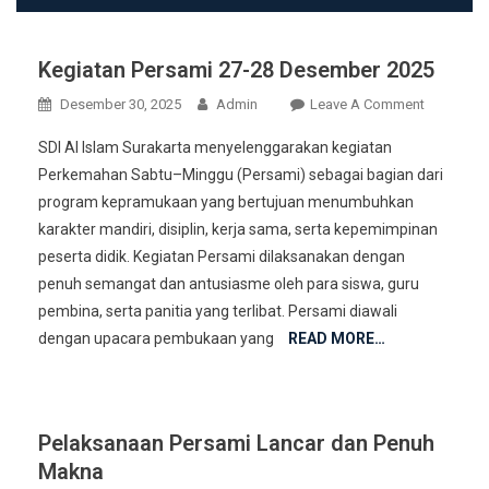
Kegiatan Persami 27-28 Desember 2025
On
Desember 30, 2025
Admin
Leave A Comment
Kegiatan
SDI Al Islam Surakarta menyelenggarakan kegiatan
Persami
Perkemahan Sabtu–Minggu (Persami) sebagai bagian dari
27-
program kepramukaan yang bertujuan menumbuhkan
28
karakter mandiri, disiplin, kerja sama, serta kepemimpinan
Desember
2025
peserta didik. Kegiatan Persami dilaksanakan dengan
penuh semangat dan antusiasme oleh para siswa, guru
pembina, serta panitia yang terlibat. Persami diawali
dengan upacara pembukaan yang
READ MORE…
Pelaksanaan Persami Lancar dan Penuh
Makna