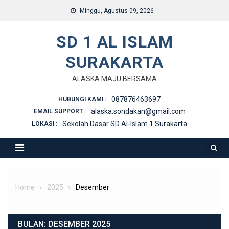
Skip
Minggu, Agustus 09, 2026
to
content
SD 1 AL ISLAM
SURAKARTA
ALASKA MAJU BERSAMA
087876463697
HUBUNGI KAMI :
alaska.sondakan@gmail.com
EMAIL SUPPORT :
Sekolah Dasar SD Al-Islam 1 Surakarta
LOKASI :
Home
2025
Desember
BULAN:
DESEMBER 2025